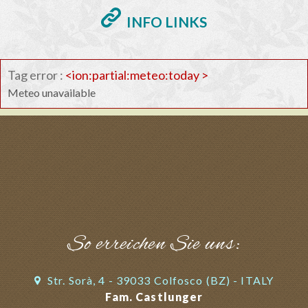
INFO LINKS
Tag error :
<ion:partial:meteo:today >
Meteo unavailable
So erreichen Sie uns:
Str. Sorà, 4 - 39033 Colfosco (BZ) - ITALY
Fam. Castlunger