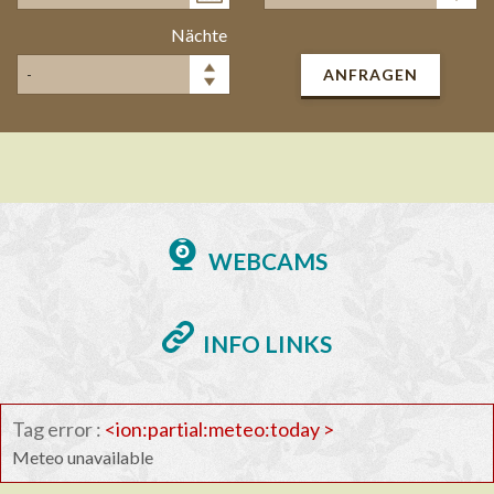
Nächte
ANFRAGEN
WEBCAMS
INFO LINKS
Tag error :
<ion:partial:meteo:today >
Meteo unavailable