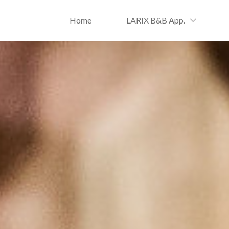
Home
LARIX B&B App.