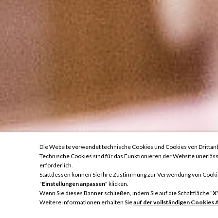
Die Website verwendet technische Cookies und Cookies von Drittanb
Technische Cookies sind für das Funktionieren der Website unerläss
erforderlich.
Stattdessen können Sie Ihre Zustimmung zur Verwendung von Cookies 
"
Einstellungen anpassen
" klicken.
Wenn Sie dieses Banner schließen, indem Sie auf die Schaltfläche "
X
SCHNELLANFRAGE
Ankunft
Weitere Informationen erhalten Sie
auf der vollständigen Cookies 