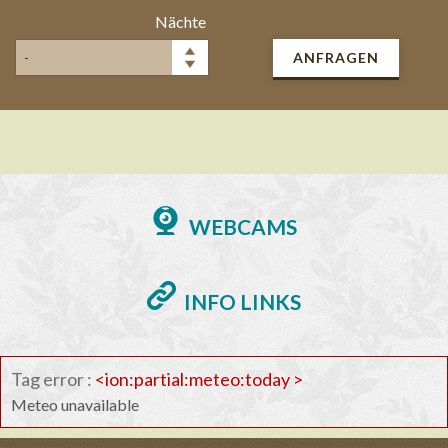
Nächte
ANFRAGEN
WEBCAMS
INFO LINKS
Tag error :
<ion:partial:meteo:today >
Meteo unavailable