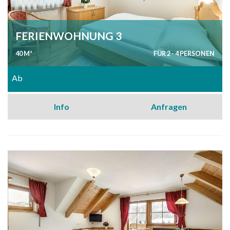
FERIENWOHNUNG 3
40 M²
FÜR 2 - 4 PERSONEN
Ab
Info
Anfragen