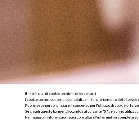
Il sito fa uso di cookie tecnici e di terze parti.
I cookie tecnici sono indispensabili per il funzionamento del sito web e 
Puoi invece personalizzare il consenso per l'utilizzo di cookie di terze
Se chiudi questo banner cliccando sul pulsante "
X
" verranno utilizzati
Per maggiori informazioni puoi consultare l'
informativa completa su
RICHIESTA EXPRESS
Arrivo