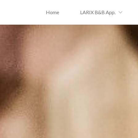
Home
LARIX B&B App.