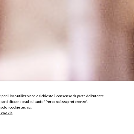
per il loro utilizzo non è richiesto il consenso da parte dell'utente.
 parti cliccando sul pulsante "
Personalizza preferenze
".
 solo i cookie tecnici.
i cookie
.
Persone
No