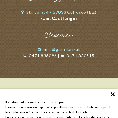
Str. Sorà, 4 - 39033 Colfosco (BZ)
Fam. Castlunger
Contatti:
info@garnilarix.it
0471 836096
|
0471 830515
Il sito fa uso di cookie tecnici e di terze parti.
I cookie tecnici sono indispensabili per il funzionamento del sito web e per il
loro utilizzo non è richiesto il consenso da parte dell'utente.
Puoi invece personalizzare il consenso per l'utilizzo di cookie di terze parti