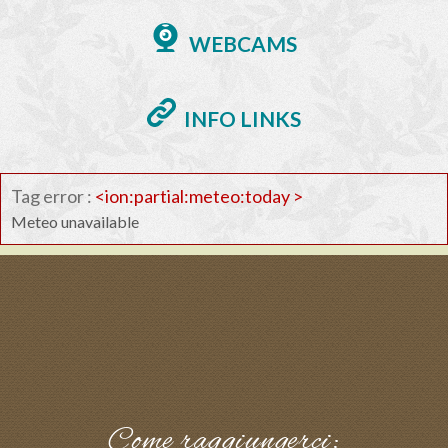
WEBCAMS
INFO LINKS
Tag error :
<ion:partial:meteo:today >
Meteo unavailable
Come raggiungerci: