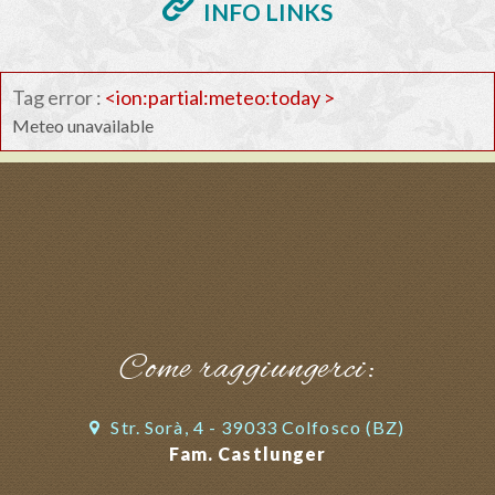
INFO LINKS
Tag error :
<ion:partial:meteo:today >
Meteo unavailable
Come raggiungerci:
Str. Sorà, 4 - 39033 Colfosco (BZ)
Fam. Castlunger