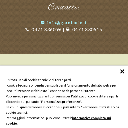
Contatti:
info@garnilarix.it
0471 836096
|
0471 830515
Il sito fa uso di cookie tecnici e di terze parti.
I cookie tecnici sono indispensabili per il funzionamento del sito web e per il
loro utilizzo non è richiesto il consenso da parte dell'utente.
Puoi invece personalizzare il consenso per l'utilizzo di cookie di terze parti
cliccando sul pulsante "
Personalizza preferenze
".
Se chiudi questo banner cliccando sul pulsante "
X
" verranno utilizzati solo i
cookie tecnici.
Per maggiori informazioni puoi consultare l'
informativa completa sui
cookie
.